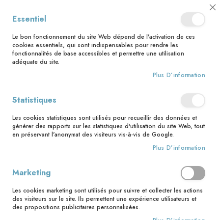
📅 Save the date : 2 nouveaux livres avec le pape Léon XIV dès le 21
Cl
Essentiel
août ! 📅
C
Ba
🚚 Bénéficiez d'une livraison à 0,01€ en France métropolitaine et
Le bon fonctionnement du site Web dépend de l'activation de ces
Belgique dès 35 euros d'achat ! 🚚
cookies essentiels, qui sont indispensables pour rendre les
fonctionnalités de base accessibles et permettre une utilisation
adéquate du site.
Plus D’information
Rechercher
Statistiques
Accueil
1 - Manille, embarquement immédiat NE
Les cookies statistiques sont utilisés pour recueillir des données et
Skip
générer des rapports sur les statistiques d'utilisation du site Web, tout
to
en préservant l'anonymat des visiteurs vis-à-vis de Google.
the
Plus D’information
end
of
the
Marketing
images
gallery
Les cookies marketing sont utilisés pour suivre et collecter les actions
des visiteurs sur le site. Ils permettent une expérience utilisateurs et
des propositions publicitaires personnalisées.