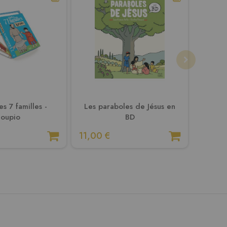
s 7 familles -
Les paraboles de Jésus en
La Bibl
Loupio
BD
11,00 €
21,90