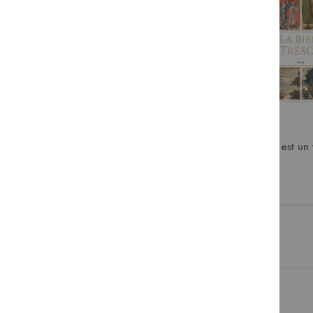
Van, dis-nous en qui tu crois
La Bible est un
?
19,90 €
39,95 €