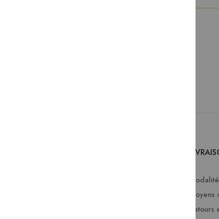
SERVICES
LIVRAI
Comment passer une commande ?
Modalités
FAQ
Moyens 
Lire en numérique
Retours 