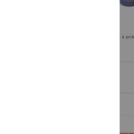
La boîte à prières des petits
Ma boite à priè
11,90 €
11,90 €