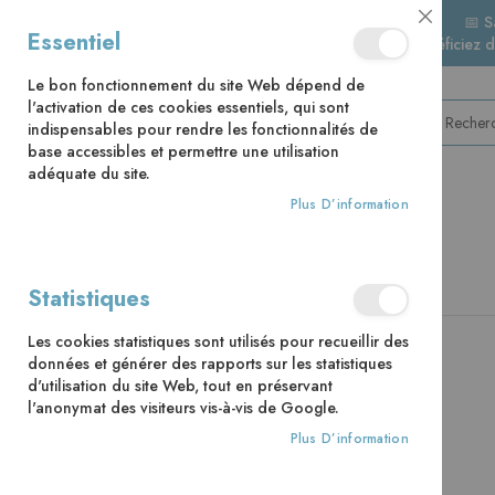
📅 S
Close
Essentiel
🚚 Bénéficiez 
Cookie
Bar
Le bon fonctionnement du site Web dépend de
l'activation de ces cookies essentiels, qui sont
indispensables pour rendre les fonctionnalités de
base accessibles et permettre une utilisation
adéquate du site.
Plus D’information
CATÉGORIES
Accueil
Prier avec les saints en famille
Statistiques
Skip
Les cookies statistiques sont utilisés pour recueillir des
to
données et générer des rapports sur les statistiques
the
d'utilisation du site Web, tout en préservant
end
l'anonymat des visiteurs vis-à-vis de Google.
of
the
Plus D’information
images
gallery