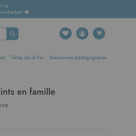
 ! 📅
os d'achat ! 🚚
Rechercher
ble
Fêtes de la Foi
Ressources pédagogiques
ints en famille
NVIE