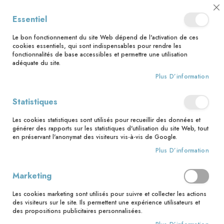
📅 Save the date : 2 nouveaux livres avec le pape Léon XIV dès le 21
Cl
Essentiel
août ! 📅
C
Ba
🚚 Bénéficiez d'une livraison à 0,01€ en France métropolitaine et
Le bon fonctionnement du site Web dépend de l'activation de ces
Belgique dès 35 euros d'achat ! 🚚
cookies essentiels, qui sont indispensables pour rendre les
fonctionnalités de base accessibles et permettre une utilisation
adéquate du site.
Plus D’information
Rechercher
Statistiques
Accueil
Le Kit de (sur)vie spirituelle – Catho Rétro x Mame
Les cookies statistiques sont utilisés pour recueillir des données et
Skip
générer des rapports sur les statistiques d'utilisation du site Web, tout
to
en préservant l'anonymat des visiteurs vis-à-vis de Google.
the
Plus D’information
end
of
the
Marketing
images
gallery
Les cookies marketing sont utilisés pour suivre et collecter les actions
des visiteurs sur le site. Ils permettent une expérience utilisateurs et
des propositions publicitaires personnalisées.