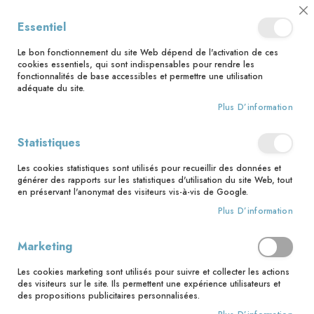
📅 Save the date : 2 nouveaux livres avec le pape Léon XIV dès le 21
Cl
Essentiel
août ! 📅
C
Ba
🚚 Bénéficiez d'une livraison à 0,01€ en France métropolitaine et
Le bon fonctionnement du site Web dépend de l'activation de ces
Belgique dès 35 euros d'achat ! 🚚
cookies essentiels, qui sont indispensables pour rendre les
fonctionnalités de base accessibles et permettre une utilisation
adéquate du site.
Plus D’information
Rechercher
Statistiques
Accueil
365 prières quotidiennes
Les cookies statistiques sont utilisés pour recueillir des données et
Skip
générer des rapports sur les statistiques d'utilisation du site Web, tout
to
en préservant l'anonymat des visiteurs vis-à-vis de Google.
the
Plus D’information
end
of
the
Marketing
images
gallery
Les cookies marketing sont utilisés pour suivre et collecter les actions
des visiteurs sur le site. Ils permettent une expérience utilisateurs et
des propositions publicitaires personnalisées.