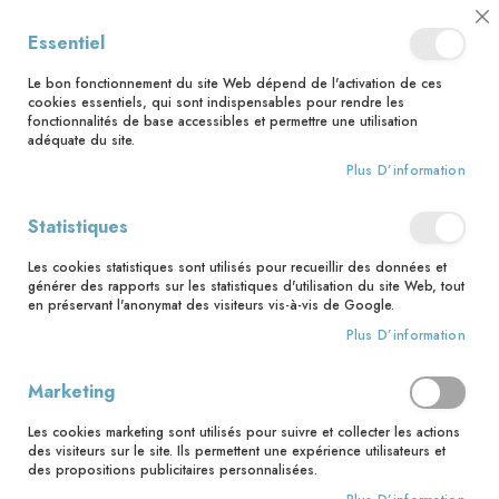
📅 Save the date : 2 nouveaux livres avec le pape Léon XIV dès le 21
Cl
Essentiel
août ! 📅
C
Ba
🚚 Bénéficiez d'une livraison à 0,01€ en France métropolitaine et
Le bon fonctionnement du site Web dépend de l'activation de ces
Belgique dès 35 euros d'achat ! 🚚
cookies essentiels, qui sont indispensables pour rendre les
fonctionnalités de base accessibles et permettre une utilisation
adéquate du site.
Plus D’information
Rechercher
Statistiques
Accueil
365 méditations pour les mamans
Les cookies statistiques sont utilisés pour recueillir des données et
Skip
générer des rapports sur les statistiques d'utilisation du site Web, tout
to
en préservant l'anonymat des visiteurs vis-à-vis de Google.
the
Plus D’information
end
of
the
Marketing
images
gallery
Les cookies marketing sont utilisés pour suivre et collecter les actions
des visiteurs sur le site. Ils permettent une expérience utilisateurs et
des propositions publicitaires personnalisées.