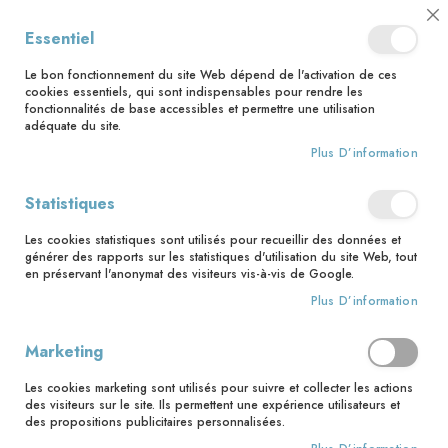
📅 Save the date : 2 nouveaux livres avec le pape Léon XIV dès le 21
Cl
Essentiel
août ! 📅
C
Ba
🚚 Bénéficiez d'une livraison à 0,01€ en France métropolitaine et
Le bon fonctionnement du site Web dépend de l'activation de ces
Belgique dès 35 euros d'achat ! 🚚
cookies essentiels, qui sont indispensables pour rendre les
fonctionnalités de base accessibles et permettre une utilisation
adéquate du site.
Plus D’information
Rechercher
Statistiques
Accueil
Le Roi Baudouin. L'héritage d’une vie
Les cookies statistiques sont utilisés pour recueillir des données et
Skip
générer des rapports sur les statistiques d'utilisation du site Web, tout
to
en préservant l'anonymat des visiteurs vis-à-vis de Google.
the
Plus D’information
end
of
the
Marketing
images
gallery
Les cookies marketing sont utilisés pour suivre et collecter les actions
des visiteurs sur le site. Ils permettent une expérience utilisateurs et
des propositions publicitaires personnalisées.