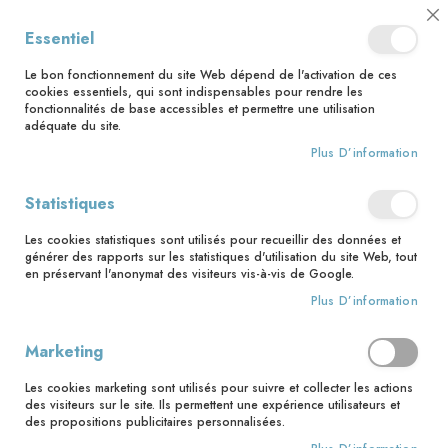
📅 Save the date : 2 nouveaux livres avec le pape Léon XIV dès le 21
Cl
Essentiel
août ! 📅
C
Ba
🚚 Bénéficiez d'une livraison à 0,01€ en France métropolitaine et
Le bon fonctionnement du site Web dépend de l'activation de ces
Belgique dès 35 euros d'achat ! 🚚
cookies essentiels, qui sont indispensables pour rendre les
fonctionnalités de base accessibles et permettre une utilisation
adéquate du site.
Plus D’information
Rechercher
Statistiques
Accueil
Blanche ou la cavalcade héroïque
Les cookies statistiques sont utilisés pour recueillir des données et
Skip
générer des rapports sur les statistiques d'utilisation du site Web, tout
to
en préservant l'anonymat des visiteurs vis-à-vis de Google.
the
Plus D’information
end
of
the
Marketing
images
gallery
Les cookies marketing sont utilisés pour suivre et collecter les actions
des visiteurs sur le site. Ils permettent une expérience utilisateurs et
des propositions publicitaires personnalisées.