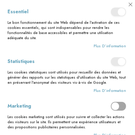
📅 Save the date : 2 nouveaux livres avec le pape Léon XIV dès le 21
Cl
Essentiel
août ! 📅
C
Ba
🚚 Bénéficiez d'une livraison à 0,01€ en France métropolitaine et
Le bon fonctionnement du site Web dépend de l'activation de ces
Belgique dès 35 euros d'achat ! 🚚
cookies essentiels, qui sont indispensables pour rendre les
fonctionnalités de base accessibles et permettre une utilisation
adéquate du site.
Plus D’information
Rechercher
Statistiques
Accueil
La belle histoire de Jésus NE
Les cookies statistiques sont utilisés pour recueillir des données et
Skip
générer des rapports sur les statistiques d'utilisation du site Web, tout
to
en préservant l'anonymat des visiteurs vis-à-vis de Google.
the
Plus D’information
end
of
the
Marketing
images
gallery
Les cookies marketing sont utilisés pour suivre et collecter les actions
des visiteurs sur le site. Ils permettent une expérience utilisateurs et
des propositions publicitaires personnalisées.