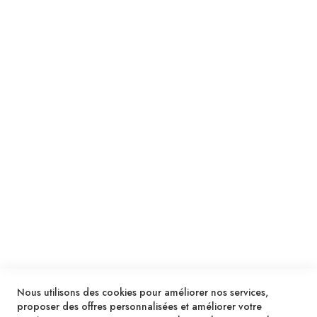
Suivez notre newsletter
Je m'inscris !
ENVOYER
SERVICES
LIVRAISON & PAIEMENT
INFORMATIONS
NOUS CONTACTER
Nous utilisons des cookies pour améliorer nos services,
proposer des offres personnalisées et améliorer votre