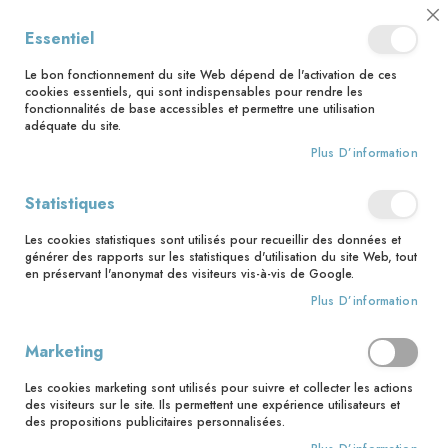
📅 Save the date : 2 nouveaux livres avec le pape Léon XIV dès le 21
Cl
Essentiel
août ! 📅
C
Ba
🚚 Bénéficiez d'une livraison à 0,01€ en France métropolitaine et
Le bon fonctionnement du site Web dépend de l'activation de ces
Belgique dès 35 euros d'achat ! 🚚
cookies essentiels, qui sont indispensables pour rendre les
fonctionnalités de base accessibles et permettre une utilisation
adéquate du site.
Plus D’information
Rechercher
Statistiques
Accueil
Jeanne d'Arc, le manga
Les cookies statistiques sont utilisés pour recueillir des données et
Skip
générer des rapports sur les statistiques d'utilisation du site Web, tout
to
en préservant l'anonymat des visiteurs vis-à-vis de Google.
the
Plus D’information
end
of
the
Marketing
images
gallery
Les cookies marketing sont utilisés pour suivre et collecter les actions
des visiteurs sur le site. Ils permettent une expérience utilisateurs et
des propositions publicitaires personnalisées.