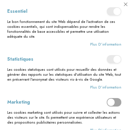
📅 Save the date : 2 nouveaux livres avec le pape Léon XIV dès le 21
Cl
Essentiel
août ! 📅
C
Ba
🚚 Bénéficiez d'une livraison à 0,01€ en France métropolitaine et
Le bon fonctionnement du site Web dépend de l'activation de ces
Belgique dès 35 euros d'achat ! 🚚
cookies essentiels, qui sont indispensables pour rendre les
fonctionnalités de base accessibles et permettre une utilisation
adéquate du site.
Plus D’information
Rechercher
Statistiques
Accueil
Mon premier livre des saints animé
Les cookies statistiques sont utilisés pour recueillir des données et
Skip
générer des rapports sur les statistiques d'utilisation du site Web, tout
to
en préservant l'anonymat des visiteurs vis-à-vis de Google.
the
Plus D’information
end
of
the
Marketing
images
gallery
Les cookies marketing sont utilisés pour suivre et collecter les actions
des visiteurs sur le site. Ils permettent une expérience utilisateurs et
des propositions publicitaires personnalisées.