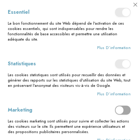
📅 Save the date : 2 nouveaux livres avec le pape Léon XIV dès le 21
Cl
Essentiel
août ! 📅
C
Ba
🚚 Bénéficiez d'une livraison à 0,01€ en France métropolitaine et
Le bon fonctionnement du site Web dépend de l'activation de ces
Belgique dès 35 euros d'achat ! 🚚
cookies essentiels, qui sont indispensables pour rendre les
fonctionnalités de base accessibles et permettre une utilisation
adéquate du site.
Plus D’information
Rechercher
Statistiques
Accueil
Nouveautés
Le livre de prière des mamans
Les cookies statistiques sont utilisés pour recueillir des données et
Skip
générer des rapports sur les statistiques d'utilisation du site Web, tout
to
en préservant l'anonymat des visiteurs vis-à-vis de Google.
the
Plus D’information
end
of
the
Marketing
images
gallery
Les cookies marketing sont utilisés pour suivre et collecter les actions
des visiteurs sur le site. Ils permettent une expérience utilisateurs et
des propositions publicitaires personnalisées.