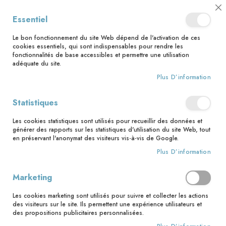
📅 Save the date : 2 nouveaux livres avec le pape Léon XIV dès le 21
Cl
Essentiel
août ! 📅
C
Ba
🚚 Bénéficiez d'une livraison à 0,01€ en France métropolitaine et
Le bon fonctionnement du site Web dépend de l'activation de ces
Belgique dès 35 euros d'achat ! 🚚
cookies essentiels, qui sont indispensables pour rendre les
fonctionnalités de base accessibles et permettre une utilisation
adéquate du site.
Plus D’information
Rechercher
Statistiques
Accueil
DVD Parlons mariage !
Les cookies statistiques sont utilisés pour recueillir des données et
Skip
générer des rapports sur les statistiques d'utilisation du site Web, tout
to
en préservant l'anonymat des visiteurs vis-à-vis de Google.
the
Plus D’information
end
of
the
Marketing
images
gallery
Les cookies marketing sont utilisés pour suivre et collecter les actions
des visiteurs sur le site. Ils permettent une expérience utilisateurs et
des propositions publicitaires personnalisées.