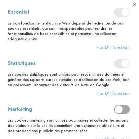
📅 Save the date : 2 nouveaux livres avec le pape Léon XIV dès le 21
Cl
Essentiel
août ! 📅
C
Ba
🚚 Bénéficiez d'une livraison à 0,01€ en France métropolitaine et
Le bon fonctionnement du site Web dépend de l'activation de ces
Belgique dès 35 euros d'achat ! 🚚
cookies essentiels, qui sont indispensables pour rendre les
fonctionnalités de base accessibles et permettre une utilisation
adéquate du site.
Plus D’information
Rechercher
Statistiques
Accueil
Ensemble à Lourdes
Les cookies statistiques sont utilisés pour recueillir des données et
Skip
générer des rapports sur les statistiques d'utilisation du site Web, tout
to
en préservant l'anonymat des visiteurs vis-à-vis de Google.
the
Plus D’information
end
of
the
Marketing
images
gallery
Les cookies marketing sont utilisés pour suivre et collecter les actions
des visiteurs sur le site. Ils permettent une expérience utilisateurs et
des propositions publicitaires personnalisées.