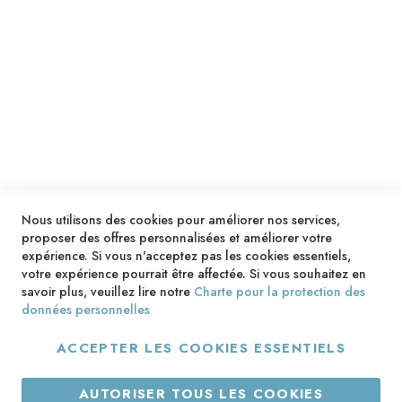
SERVICES
LIVRAISON & PAIEMENT
INFORMATIONS
NOUS CONTACTER
Nous utilisons des cookies pour améliorer nos services,
proposer des offres personnalisées et améliorer votre
expérience. Si vous n'acceptez pas les cookies essentiels,
votre expérience pourrait être affectée. Si vous souhaitez en
savoir plus, veuillez lire notre
Charte pour la protection des
données personnelles
ACCEPTER LES COOKIES ESSENTIELS
Copyright © 2013-2026. Tous droits réservés.
AUTORISER TOUS LES COOKIES