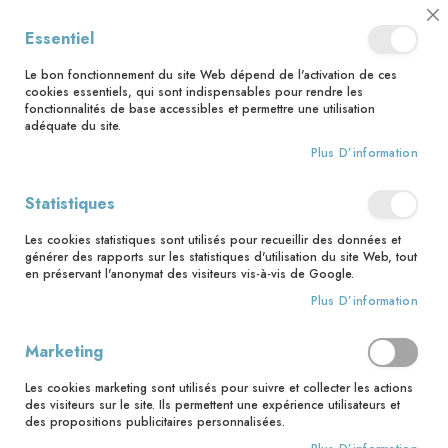
📅 Save the date : 2 nouveaux livres avec le pape Léon XIV dès le 21
Cl
Essentiel
août ! 📅
C
Ba
🚚 Bénéficiez d'une livraison à 0,01€ en France métropolitaine et
Le bon fonctionnement du site Web dépend de l'activation de ces
Belgique dès 35 euros d'achat ! 🚚
cookies essentiels, qui sont indispensables pour rendre les
fonctionnalités de base accessibles et permettre une utilisation
adéquate du site.
Plus D’information
Rechercher
Statistiques
Accueil
Quitter Dieu pour Dieu
Les cookies statistiques sont utilisés pour recueillir des données et
Skip
générer des rapports sur les statistiques d'utilisation du site Web, tout
to
en préservant l'anonymat des visiteurs vis-à-vis de Google.
the
Plus D’information
end
of
the
Marketing
images
gallery
Les cookies marketing sont utilisés pour suivre et collecter les actions
des visiteurs sur le site. Ils permettent une expérience utilisateurs et
des propositions publicitaires personnalisées.