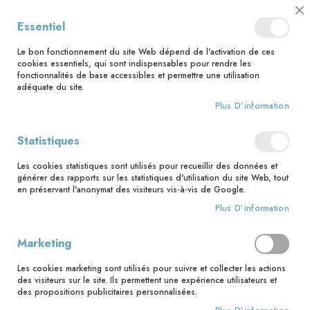
📅 Save the date : 2 nouveaux livres avec le pape Léon XIV dès le 21
Cl
Essentiel
août ! 📅
C
Ba
🚚 Bénéficiez d'une livraison à 0,01€ en France métropolitaine et
Le bon fonctionnement du site Web dépend de l'activation de ces
Belgique dès 35 euros d'achat ! 🚚
cookies essentiels, qui sont indispensables pour rendre les
fonctionnalités de base accessibles et permettre une utilisation
adéquate du site.
Plus D’information
Rechercher
Statistiques
Accueil
Si tu savais le don de Dieu - Vie en Eglise des divorcés remariés
Les cookies statistiques sont utilisés pour recueillir des données et
générer des rapports sur les statistiques d'utilisation du site Web, tout
Skip
en préservant l'anonymat des visiteurs vis-à-vis de Google.
to
Plus D’information
the
end
of
Marketing
the
images
Les cookies marketing sont utilisés pour suivre et collecter les actions
gallery
des visiteurs sur le site. Ils permettent une expérience utilisateurs et
des propositions publicitaires personnalisées.