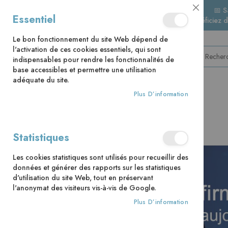
📅 S
Close
Essentiel
🚚 Bénéficiez 
Cookie
Bar
Le bon fonctionnement du site Web dépend de
l'activation de ces cookies essentiels, qui sont
indispensables pour rendre les fonctionnalités de
base accessibles et permettre une utilisation
adéquate du site.
Plus D’information
CATÉGORIES
Accueil
Votre confirmation
Statistiques
Skip
Les cookies statistiques sont utilisés pour recueillir des
to
données et générer des rapports sur les statistiques
the
d'utilisation du site Web, tout en préservant
end
l'anonymat des visiteurs vis-à-vis de Google.
of
the
Plus D’information
images
gallery