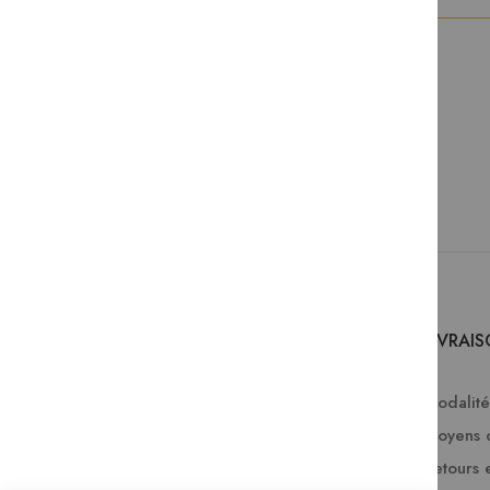
SERVICES
LIVRAI
Comment passer une commande ?
Modalités
FAQ
Moyens 
Lire en numérique
Retours 