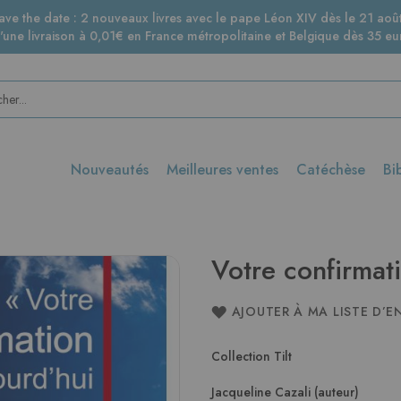
ave the date : 2 nouveaux livres avec le pape Léon XIV dès le 21 août
d'une livraison à 0,01€ en France métropolitaine et Belgique dès 35 eur
Nouveautés
Meilleures ventes
Catéchèse
Bi
Votre confirmat
AJOUTER À MA LISTE D’E
Collection Tilt
Jacqueline Cazali (auteur)