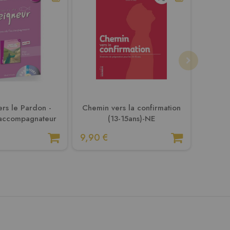
rs le Pardon -
Chemin vers la confirmation
Chemi
accompagnateur
(13-15ans)-NE
a
9,90 €
19,90