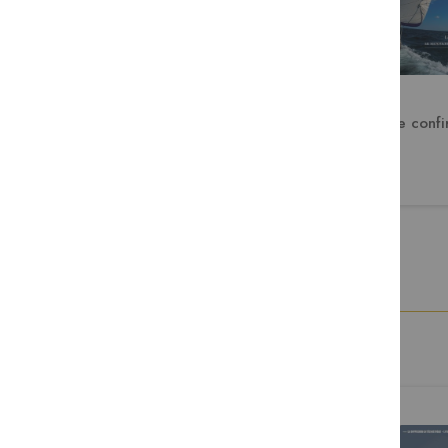
N53 Les funérailles
Votre confi
2,90 €
8,90 €