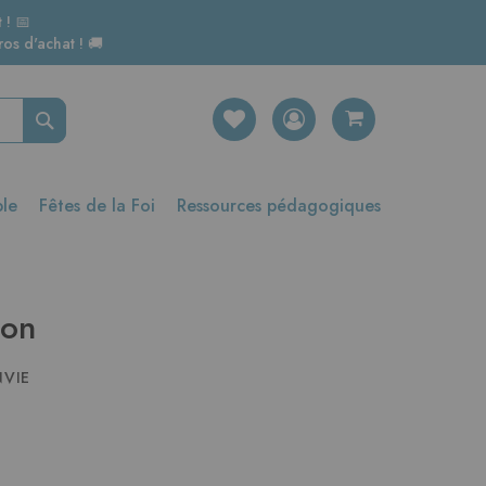
 ! 📅
os d'achat ! 🚚
Rechercher
ble
Fêtes de la Foi
Ressources pédagogiques
ion
NVIE