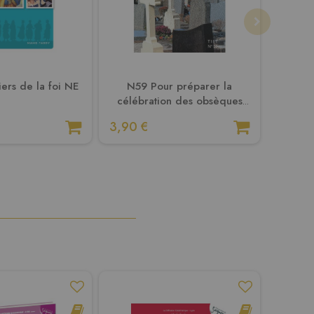
iers de la foi NE
N59 Pour préparer la
Votr
célébration des obsèques
NE
3,90 €
3,90 