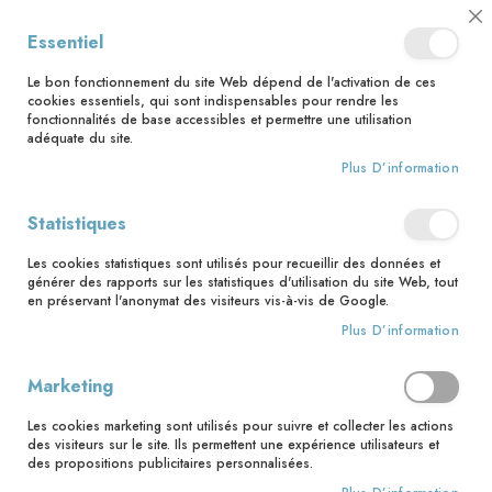
📅 Save the date : 2 nouveaux livres avec le pape Léon XIV dès le 21
Cl
Essentiel
août ! 📅
C
Ba
🚚 Bénéficiez d'une livraison à 0,01€ en France métropolitaine et
Le bon fonctionnement du site Web dépend de l'activation de ces
Belgique dès 35 euros d'achat ! 🚚
cookies essentiels, qui sont indispensables pour rendre les
fonctionnalités de base accessibles et permettre une utilisation
adéquate du site.
Plus D’information
Rechercher
Statistiques
Accueil
Pour célébrer le baptême NE
Les cookies statistiques sont utilisés pour recueillir des données et
Skip
générer des rapports sur les statistiques d'utilisation du site Web, tout
to
en préservant l'anonymat des visiteurs vis-à-vis de Google.
the
Plus D’information
end
of
the
Marketing
images
gallery
Les cookies marketing sont utilisés pour suivre et collecter les actions
des visiteurs sur le site. Ils permettent une expérience utilisateurs et
des propositions publicitaires personnalisées.