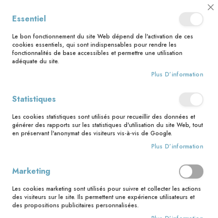
📅 Save the date : 2 nouveaux livres avec le pape Léon XIV dès le 21
Cl
Essentiel
août ! 📅
C
Ba
🚚 Bénéficiez d'une livraison à 0,01€ en France métropolitaine et
Le bon fonctionnement du site Web dépend de l'activation de ces
Belgique dès 35 euros d'achat ! 🚚
cookies essentiels, qui sont indispensables pour rendre les
fonctionnalités de base accessibles et permettre une utilisation
adéquate du site.
Plus D’information
Rechercher
Statistiques
Accueil
Découvrir la nouvelle traduction du missel romain
Les cookies statistiques sont utilisés pour recueillir des données et
Skip
générer des rapports sur les statistiques d'utilisation du site Web, tout
to
en préservant l'anonymat des visiteurs vis-à-vis de Google.
the
Plus D’information
end
of
the
Marketing
images
gallery
Les cookies marketing sont utilisés pour suivre et collecter les actions
des visiteurs sur le site. Ils permettent une expérience utilisateurs et
des propositions publicitaires personnalisées.