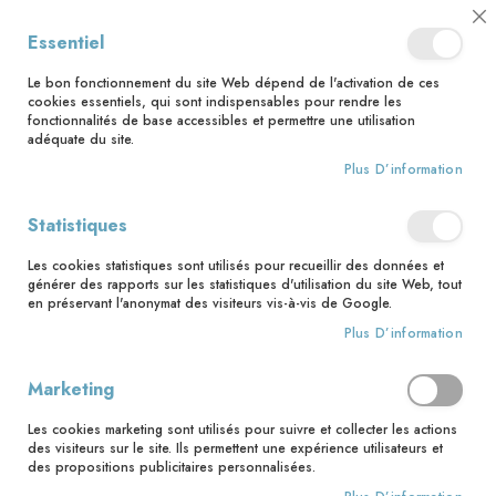
📅 Save the date : 2 nouveaux livres avec le pape Léon XIV dès le 21
Cl
Essentiel
août ! 📅
C
Ba
🚚 Bénéficiez d'une livraison à 0,01€ en France métropolitaine et
Le bon fonctionnement du site Web dépend de l'activation de ces
Belgique dès 35 euros d'achat ! 🚚
cookies essentiels, qui sont indispensables pour rendre les
fonctionnalités de base accessibles et permettre une utilisation
adéquate du site.
Plus D’information
Rechercher
Statistiques
Accueil
Ton corps pour aimer
Les cookies statistiques sont utilisés pour recueillir des données et
Skip
générer des rapports sur les statistiques d'utilisation du site Web, tout
to
en préservant l'anonymat des visiteurs vis-à-vis de Google.
the
Plus D’information
end
of
the
Marketing
images
gallery
Les cookies marketing sont utilisés pour suivre et collecter les actions
des visiteurs sur le site. Ils permettent une expérience utilisateurs et
des propositions publicitaires personnalisées.