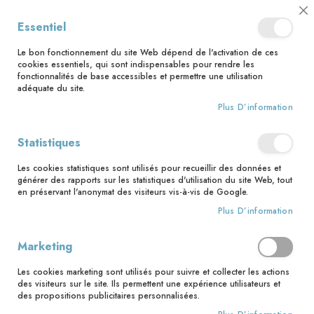
📅 Save the date : 2 nouveaux livres avec le pape Léon XIV dès le 21
Cl
Essentiel
août ! 📅
C
Ba
🚚 Bénéficiez d'une livraison à 0,01€ en France métropolitaine et
Le bon fonctionnement du site Web dépend de l'activation de ces
Belgique dès 35 euros d'achat ! 🚚
cookies essentiels, qui sont indispensables pour rendre les
fonctionnalités de base accessibles et permettre une utilisation
adéquate du site.
Plus D’information
Rechercher
Statistiques
Accueil
Les belles histoires de l'enfance des saints
Les cookies statistiques sont utilisés pour recueillir des données et
Skip
générer des rapports sur les statistiques d'utilisation du site Web, tout
to
en préservant l'anonymat des visiteurs vis-à-vis de Google.
the
Plus D’information
end
of
the
Marketing
images
gallery
Les cookies marketing sont utilisés pour suivre et collecter les actions
des visiteurs sur le site. Ils permettent une expérience utilisateurs et
des propositions publicitaires personnalisées.