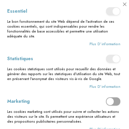
📅 Save the date : 2 nouveaux livres avec le pape Léon XIV dès le 21
Cl
Essentiel
août ! 📅
C
Ba
🚚 Bénéficiez d'une livraison à 0,01€ en France métropolitaine et
Le bon fonctionnement du site Web dépend de l'activation de ces
Belgique dès 35 euros d'achat ! 🚚
cookies essentiels, qui sont indispensables pour rendre les
fonctionnalités de base accessibles et permettre une utilisation
adéquate du site.
Plus D’information
Rechercher
Statistiques
Accueil
Les belles histoires des saints de France
Les cookies statistiques sont utilisés pour recueillir des données et
Skip
générer des rapports sur les statistiques d'utilisation du site Web, tout
to
en préservant l'anonymat des visiteurs vis-à-vis de Google.
the
Plus D’information
end
of
the
Marketing
images
gallery
Les cookies marketing sont utilisés pour suivre et collecter les actions
des visiteurs sur le site. Ils permettent une expérience utilisateurs et
des propositions publicitaires personnalisées.