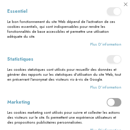
📅 Save the date : 2 nouveaux livres avec le pape Léon XIV dès le 21
Cl
Essentiel
août ! 📅
C
Ba
🚚 Bénéficiez d'une livraison à 0,01€ en France métropolitaine et
Le bon fonctionnement du site Web dépend de l'activation de ces
Belgique dès 35 euros d'achat ! 🚚
cookies essentiels, qui sont indispensables pour rendre les
fonctionnalités de base accessibles et permettre une utilisation
adéquate du site.
Plus D’information
Rechercher
Statistiques
Accueil
Le grand ABC de la foi
Les cookies statistiques sont utilisés pour recueillir des données et
Skip
générer des rapports sur les statistiques d'utilisation du site Web, tout
to
en préservant l'anonymat des visiteurs vis-à-vis de Google.
the
Plus D’information
end
of
the
Marketing
images
gallery
Les cookies marketing sont utilisés pour suivre et collecter les actions
des visiteurs sur le site. Ils permettent une expérience utilisateurs et
des propositions publicitaires personnalisées.