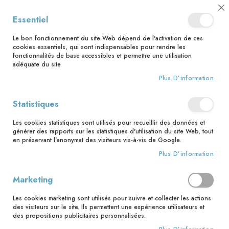
📅 Save the date : 2 nouveaux livres avec le pape Léon XIV dès le 21
Cl
Essentiel
août ! 📅
C
Ba
🚚 Bénéficiez d'une livraison à 0,01€ en France métropolitaine et
Le bon fonctionnement du site Web dépend de l'activation de ces
Belgique dès 35 euros d'achat ! 🚚
cookies essentiels, qui sont indispensables pour rendre les
fonctionnalités de base accessibles et permettre une utilisation
adéquate du site.
Plus D’information
Rechercher
Statistiques
Accueil
Son baptême. Préparer, célébrer et vivre le baptême de votre enfant NE
Les cookies statistiques sont utilisés pour recueillir des données et
générer des rapports sur les statistiques d'utilisation du site Web, tout
Skip
en préservant l'anonymat des visiteurs vis-à-vis de Google.
to
Plus D’information
the
end
of
Marketing
the
images
Les cookies marketing sont utilisés pour suivre et collecter les actions
gallery
des visiteurs sur le site. Ils permettent une expérience utilisateurs et
des propositions publicitaires personnalisées.