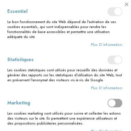
📅 Save the date : 2 nouveaux livres avec le pape Léon XIV dès le 21
Cl
Essentiel
août ! 📅
C
Ba
🚚 Bénéficiez d'une livraison à 0,01€ en France métropolitaine et
Le bon fonctionnement du site Web dépend de l'activation de ces
Belgique dès 35 euros d'achat ! 🚚
cookies essentiels, qui sont indispensables pour rendre les
fonctionnalités de base accessibles et permettre une utilisation
adéquate du site.
Plus D’information
Rechercher
Statistiques
Accueil
Notre mariage
Les cookies statistiques sont utilisés pour recueillir des données et
Skip
générer des rapports sur les statistiques d'utilisation du site Web, tout
to
en préservant l'anonymat des visiteurs vis-à-vis de Google.
the
Plus D’information
end
of
the
Marketing
images
gallery
Les cookies marketing sont utilisés pour suivre et collecter les actions
des visiteurs sur le site. Ils permettent une expérience utilisateurs et
des propositions publicitaires personnalisées.