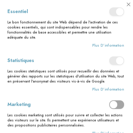
📅 Save the date : 2 nouveaux livres avec le pape Léon XIV dès le 21
Cl
Essentiel
août ! 📅
C
Ba
🚚 Bénéficiez d'une livraison à 0,01€ en France métropolitaine et
Le bon fonctionnement du site Web dépend de l'activation de ces
Belgique dès 35 euros d'achat ! 🚚
cookies essentiels, qui sont indispensables pour rendre les
fonctionnalités de base accessibles et permettre une utilisation
adéquate du site.
Plus D’information
Rechercher
Statistiques
Accueil
Les malheurs de Sophie
Les cookies statistiques sont utilisés pour recueillir des données et
Skip
générer des rapports sur les statistiques d'utilisation du site Web, tout
to
en préservant l'anonymat des visiteurs vis-à-vis de Google.
the
Plus D’information
end
of
the
Marketing
images
gallery
Les cookies marketing sont utilisés pour suivre et collecter les actions
des visiteurs sur le site. Ils permettent une expérience utilisateurs et
des propositions publicitaires personnalisées.