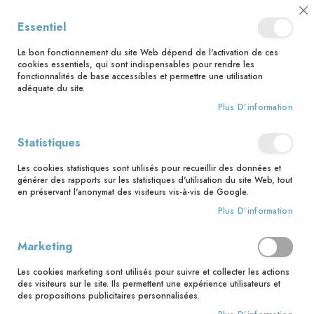
📅 Save the date : 2 nouveaux livres avec le pape Léon XIV dès le 21
Cl
Essentiel
août ! 📅
C
Ba
🚚 Bénéficiez d'une livraison à 0,01€ en France métropolitaine et
Le bon fonctionnement du site Web dépend de l'activation de ces
Belgique dès 35 euros d'achat ! 🚚
cookies essentiels, qui sont indispensables pour rendre les
fonctionnalités de base accessibles et permettre une utilisation
adéquate du site.
Plus D’information
Rechercher
Statistiques
Accueil
Le secret de la Communion – Découvre les trésors de l'Eucharistie avec
Carlo Acutis
Les cookies statistiques sont utilisés pour recueillir des données et
générer des rapports sur les statistiques d'utilisation du site Web, tout
en préservant l'anonymat des visiteurs vis-à-vis de Google.
Skip
to
Plus D’information
the
end
Marketing
of
the
Les cookies marketing sont utilisés pour suivre et collecter les actions
images
des visiteurs sur le site. Ils permettent une expérience utilisateurs et
gallery
des propositions publicitaires personnalisées.