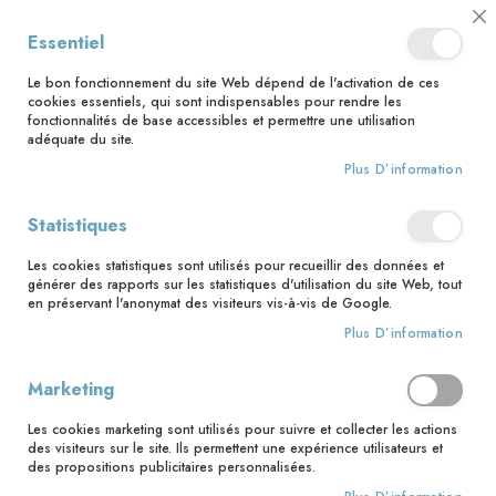
📅 Save the date : 2 nouveaux livres avec le pape Léon XIV dès le 21
Cl
Essentiel
août ! 📅
C
Ba
🚚 Bénéficiez d'une livraison à 0,01€ en France métropolitaine et
Le bon fonctionnement du site Web dépend de l'activation de ces
Belgique dès 35 euros d'achat ! 🚚
cookies essentiels, qui sont indispensables pour rendre les
fonctionnalités de base accessibles et permettre une utilisation
adéquate du site.
Plus D’information
Rechercher
Statistiques
Accueil
A la rencontre du Coeur de Jésus
Les cookies statistiques sont utilisés pour recueillir des données et
Skip
générer des rapports sur les statistiques d'utilisation du site Web, tout
to
en préservant l'anonymat des visiteurs vis-à-vis de Google.
the
Plus D’information
end
of
the
Marketing
images
gallery
Les cookies marketing sont utilisés pour suivre et collecter les actions
des visiteurs sur le site. Ils permettent une expérience utilisateurs et
des propositions publicitaires personnalisées.