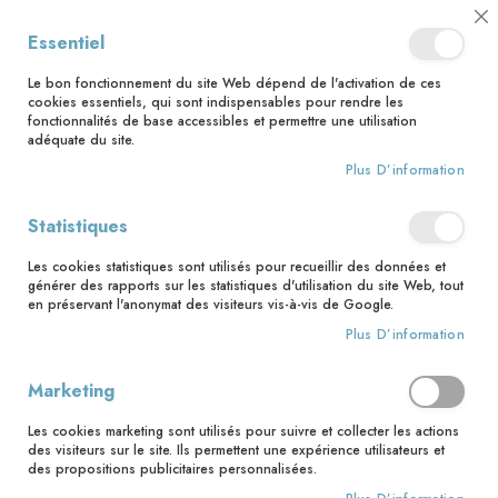
📅 Save the date : 2 nouveaux livres avec le pape Léon XIV dès le 21
Cl
Essentiel
août ! 📅
C
Ba
🚚 Bénéficiez d'une livraison à 0,01€ en France métropolitaine et
Le bon fonctionnement du site Web dépend de l'activation de ces
Belgique dès 35 euros d'achat ! 🚚
cookies essentiels, qui sont indispensables pour rendre les
fonctionnalités de base accessibles et permettre une utilisation
adéquate du site.
Plus D’information
Rechercher
Statistiques
Accueil
Essais et spiritualité
Les cookies statistiques sont utilisés pour recueillir des données et
Essais et spiritualité
générer des rapports sur les statistiques d'utilisation du site Web, tout
en préservant l'anonymat des visiteurs vis-à-vis de Google.
La foi est un don qu’il appartient à chacun de faire
Plus D’information
grandir. Les livres présentés ici proposent une nourriture
intellectuelle pour grandir dans la compréhension de la
Marketing
foi, des témoignages qui élèvent, mais aussi des
méthodes pratiques pour s’initier à la méditation,
Les cookies marketing sont utilisés pour suivre et collecter les actions
avancer dans la prière, seul, en couple ou en famille.
des visiteurs sur le site. Ils permettent une expérience utilisateurs et
des propositions publicitaires personnalisées.