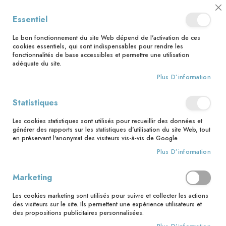
📅 Save the date : 2 nouveaux livres avec le pape Léon XIV dès le 21
Cl
Essentiel
août ! 📅
C
Ba
🚚 Bénéficiez d'une livraison à 0,01€ en France métropolitaine et
Le bon fonctionnement du site Web dépend de l'activation de ces
Belgique dès 35 euros d'achat ! 🚚
cookies essentiels, qui sont indispensables pour rendre les
fonctionnalités de base accessibles et permettre une utilisation
adéquate du site.
Plus D’information
Rechercher
Statistiques
Accueil
La Promesse des cendres. Méditations pour le temps de Carême
Les cookies statistiques sont utilisés pour recueillir des données et
générer des rapports sur les statistiques d'utilisation du site Web, tout
Skip
en préservant l'anonymat des visiteurs vis-à-vis de Google.
to
Plus D’information
the
end
of
Marketing
the
images
Les cookies marketing sont utilisés pour suivre et collecter les actions
gallery
des visiteurs sur le site. Ils permettent une expérience utilisateurs et
des propositions publicitaires personnalisées.